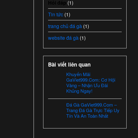
Hỏi đáp
(1)
Tin tức
(1)
trang chủ đá gà
(1)
website đá gà
(1)
Bài viết liên quan
Khuyến Mãi
GaViet999.Com: Cơ Hội
Vàng – Nhận Ưu Đãi
Khủng Ngay!
Đá Gà GaViet999.Com –
Trang Đá Gà Trực Tiếp Uy
Tín Và An Toàn Nhất