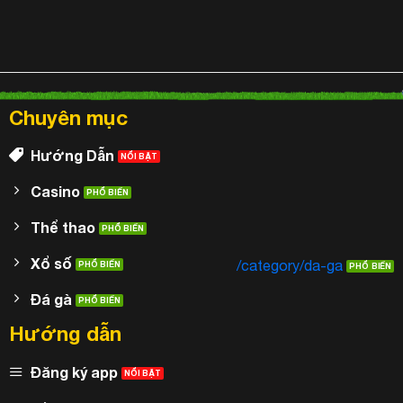
Chuyên mục
Hướng Dẫn
Casino
Thể thao
Xổ số
/category/da-ga
Đá gà
Hướng dẫn
Đăng ký app